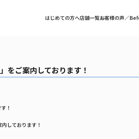
はじめての方へ
店舗一覧
お客様の声／Befor
›
›
ジム
お知らせ
先着10名様限定で「無料体験」をご案内しておりま
験」をご案内しております！
です！
案内しております！